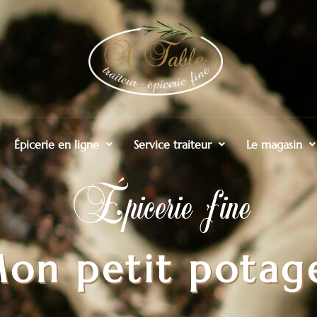
Épicerie en ligne
Service traiteur
Le magasin
Épicerie fine
on petit potag